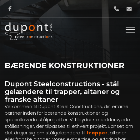
Gå
til
hovedindhold
BÆRENDE KONSTRUKTIONER
Dupont Steelconstructions - stål
gelændere til trapper, altaner og
franske altaner
Velkommen til Dupont Steel Constructions, din erfarne
partner inden for bærende konstruktioner og
speciallavede stålprojekter. Vi tilbyder skræddersyede
stålløsninger, der tilpasses til ethvert projekt, uanset om
det drejer sig om stålgelændere til
trapper
, altaner
eller franske altaner. Vores ekspertise og erfaring har