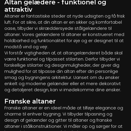
Altan gelædere - funktionel og
attraktiv
Altaner er fantastiske steder at nyde udsigten og få frisk
luft. For at sikre, at din altan er en sikker og komfortabel
oase, tilbyder vi skræddersyede stålgelændere til
altaner. Vores gelændere til altaner er konstrueret med
holdbarhed og funktionalitet for øje og er designet til at
modstå vind og vejr.
Vi forstår vigtigheden af, at altangelænderet både skal
være funktionel og tilpasset stilarten. Derfor tilbyder vi
forskellige stilarter og designmuligheder, der giver dig
mulighed for at tilpasse din altan efter din personlige
smag og bygningens arkitektur. Uanset om du ønsker
enkelt og moderne gelænder eller et mere dekorativt
og detaljeret design, kan vi imødekomme dine ønsker.
Franske altaner
Franske altaner er en ideel måde at tilføje elegance og
charme til enhver bygning. Vi tilbyder tilpasning og
design af gelænder og gitter til altaner og franske
altaner i stålkonstruktioner. Vi måler op og sørger for at