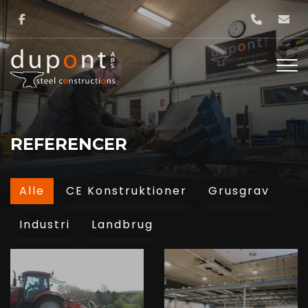
Skip
to
main
content
REFERENCER
Alle
CE Konstruktioner
Grusgrav
Industri
Landbrug